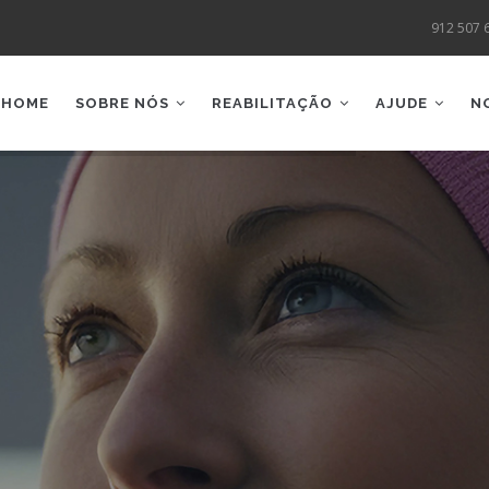
912 507 
AIN
AVIGATION
HOME
SOBRE NÓS
REABILITAÇÃO
AJUDE
N