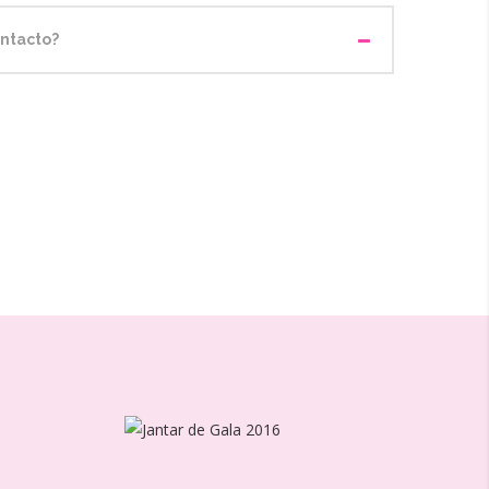
ntacto?
Jantar De Gala
Ra
2016
2016