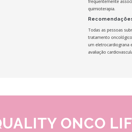
frequentemente assoc
quimioterapia.
Recomendaçõe
Todas as pessoas sub
tratamento oncológic
um eletrocardiograna
avaliação cardiovascula
UALITY ONCO LI