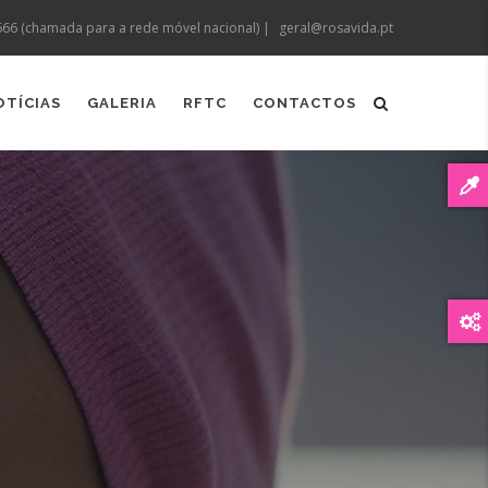
666 (chamada para a rede móvel nacional) |
geral@rosavida.pt
OTÍCIAS
GALERIA
RFTC
CONTACTOS