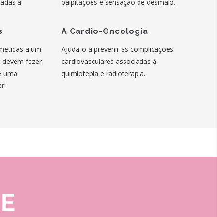
iadas à
palpitações e sensação de desmaio.
s
A Cardio-Oncologia
metidas a um
Ajuda-o a prevenir as complicações
o devem fazer
cardiovasculares associadas à
 e uma
quimiotepia e radioterapia.
r.
FE