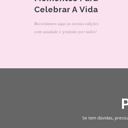
Celebrar A Vida
Recordamos aqui as nossas edições
com saudade e gratisão por todos!
Se tem dúvidas, precis