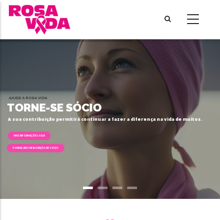
Skip
to
main
content
AJUDE A ROSA VIDA
TORNE-SE SÓCIO
A sua contribuição permitirá continuar a fazer a diferença na vida de muitos.
MAIS INFORMAÇÕES AQUI
FORMULÁRIO DE INSCRIÇÃO DE SÓCIO