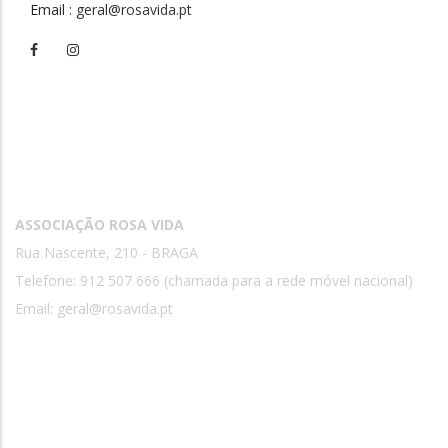
Email
: geral@rosavida.pt
Contactos
ASSOCIAÇÃO ROSA VIDA
Rua Nascente, 210 - BRAGA
Telefone: 912 507 666 (chamada para a rede móvel nacional)
Email:
geral@rosavida.pt
Rosa Vida