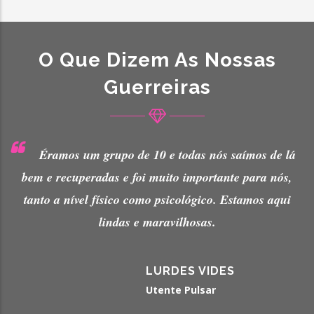
O Que Dizem As Nossas
Guerreiras
saímos de lá
É importante porque eles estão sempre pr
te para nós,
nossa vida e todas as atividades que a Rosa 
Estamos aqui
no fundo só nos vai ajudar na reabilitação 
cancro da mama.
S
MARGARIDA GREGO
Utente