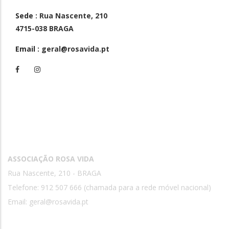
Sede
: Rua Nascente, 210
4715-038 BRAGA
Email
: geral@rosavida.pt
Contactos
ASSOCIAÇÃO ROSA VIDA
Rua Nascente, 210 - BRAGA
Telefone: 912 507 666 (chamada para a rede móvel nacional)
Email:
geral@rosavida.pt