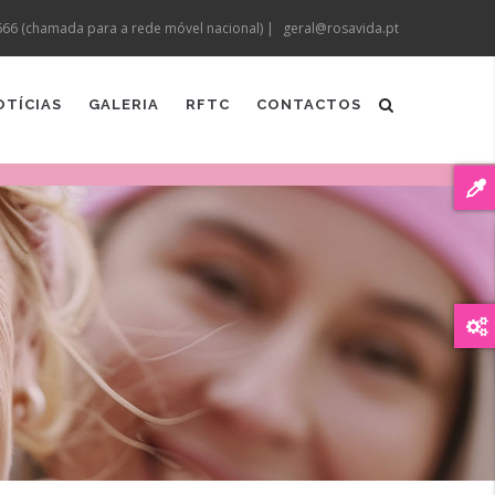
666 (chamada para a rede móvel nacional) |
geral@rosavida.pt
OTÍCIAS
GALERIA
RFTC
CONTACTOS