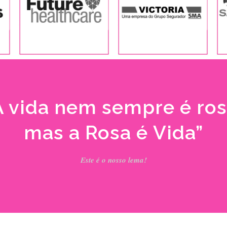
A vida nem sempre é ros
mas a Rosa é Vida”
Este é o nosso lema!