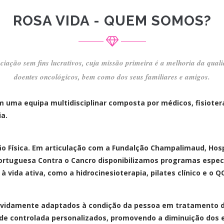
ROSA VIDA - QUEM SOMOS?
iação sem fins lucrativos, cuja missão primeira é a melhoria da quali
doentes oncológicos, bem como dos seus familiares e amigos.
 uma equipa multidisciplinar composta por médicos, fisiotera
ia.
ão Física. Em articulação com a Fundalção Champalimaud, Hospi
ortuguesa Contra o Cancro disponibilizamos programas especi
vida ativa, como a hidrocinesioterapia, pilates clínico e o Q
evidamente adaptados à condição da pessoa em tratamento do 
ade controlada personalizados, promovendo a diminuição dos 