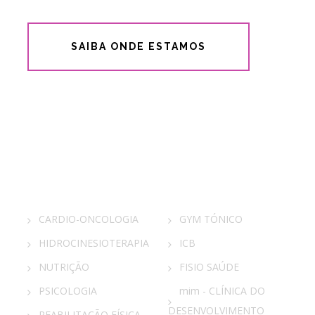
SAIBA ONDE ESTAMOS
Rosa Vida
Parceiros
CARDIO-ONCOLOGIA
GYM TÓNICO
HIDROCINESIOTERAPIA
ICB
NUTRIÇÃO
FISIO SAÚDE
PSICOLOGIA
mim - CLÍNICA DO
DESENVOLVIMENTO
REABILITAÇÃO FÍSICA