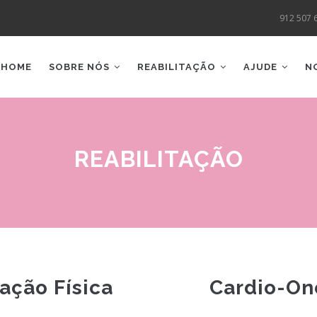
912 507 
AIN
AVIGATION
HOME
SOBRE NÓS
REABILITAÇÃO
AJUDE
N
REABILITAÇÃO
tação Física
Cardio-On