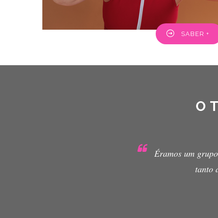
SABER +
O 
 e todas nós saímos de lá bem e recuperadas e foi muito im
vel físico como psicológico. Estamos aqui lindas e maravilhos
LURDES VIDES
Utente Pulsar