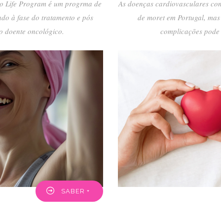
o Life Program é um progrma de
As doenças cardiovasculares con
ado à fase do tratamento e pós
de moret em Portugal, mas
o doente oncológico.
complicações pode 
SABER +