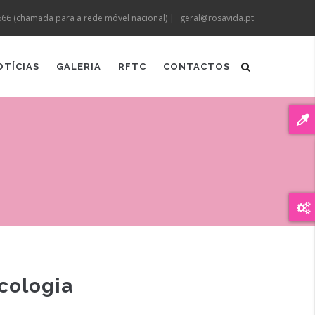
666 (chamada para a rede móvel nacional) |
geral@rosavida.pt
OTÍCIAS
GALERIA
RFTC
CONTACTOS
cologia