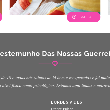
SABER +
Testemunho Das Nossas Guerrei
portante para nós,
as.