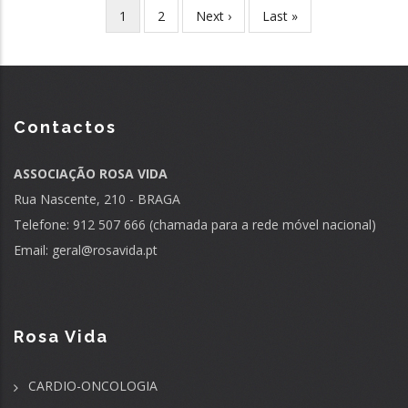
Current
1
Page
2
Next
Next ›
Last
Last »
Pagination
page
page
page
Contactos
ASSOCIAÇÃO ROSA VIDA
Rua Nascente, 210 - BRAGA
Telefone: 912 507 666 (chamada para a rede móvel nacional)
Email:
geral@rosavida.pt
Rosa Vida
CARDIO-ONCOLOGIA