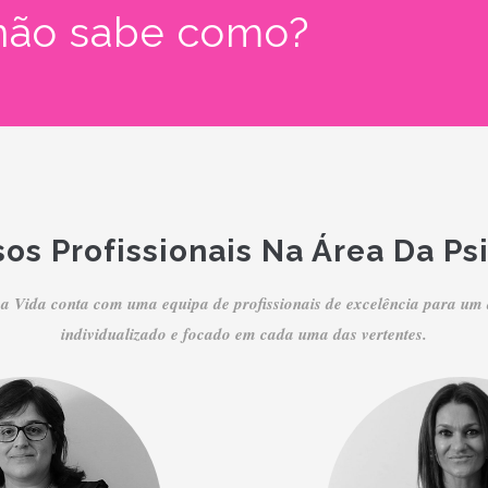
 não sabe como?
os Profissionais Na Área Da Ps
a Vida conta com uma equipa de profissionais de excelência para 
individualizado e focado em cada uma das vertentes.