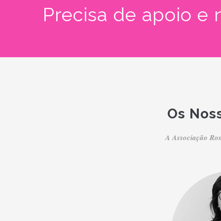
Precisa de apoio e
Os Noss
A Associação Ros