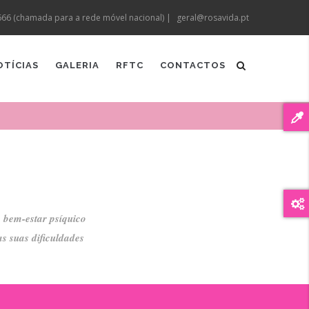
666 (chamada para a rede móvel nacional) |
geral@rosavida.pt
OTÍCIAS
GALERIA
RFTC
CONTACTOS
o bem-estar psíquico
s suas dificuldades