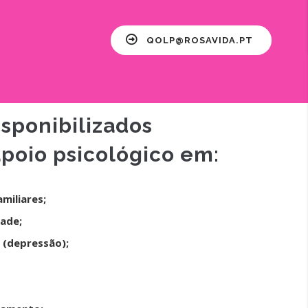
QOLP@ROSAVIDA.PT
isponibilizados
poio psicológico em:
miliares;
ade;
 (depressão);