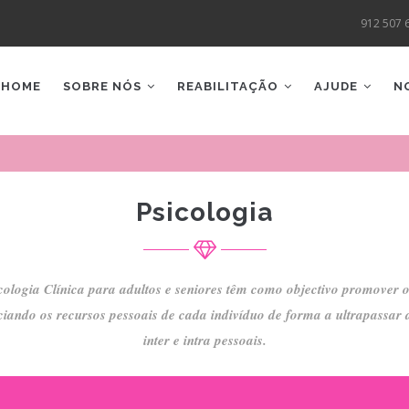
912 507 
AIN
AVIGATION
HOME
SOBRE NÓS
REABILITAÇÃO
AJUDE
N
Psicologia
cologia Clínica para adultos e seniores têm como objectivo promover 
nciando os recursos pessoais de cada indivíduo de forma a ultrapassar a
inter e intra pessoais.