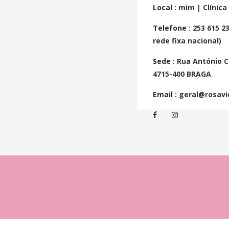
Local
: mim | Clínic
Telefone
: 253 615 2
rede fixa nacional)
Sede
: Rua António C
4715-400 BRAGA
Email
: geral@rosavi