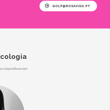
QOLP@ROSAVIDA.PT
icologia
um acompanhamento