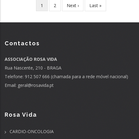
Current
1
Page
2
Next
Next ›
Last
Last »
Pagination
page
page
page
Contactos
ASSOCIAÇÃO ROSA VIDA
Rua Nascente, 210 - BRAGA
Telefone: 912 507 666 (chamada para a rede móvel nacional)
Email:
geral@rosavida.pt
Rosa Vida
CARDIO-ONCOLOGIA