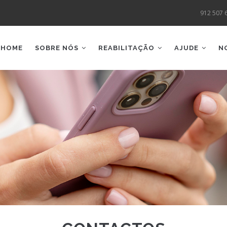
912 507 
AIN
AVIGATION
HOME
SOBRE NÓS
REABILITAÇÃO
AJUDE
N