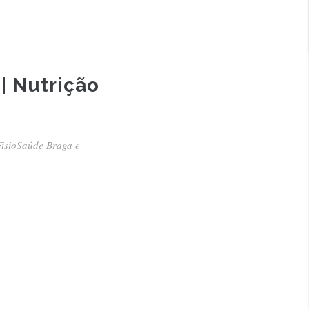
 | Nutrição
 FisioSaúde Braga e