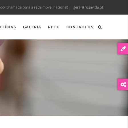
666 (chamada para a rede móvel nacional) |
geral@rosavida.pt
OTÍCIAS
GALERIA
RFTC
CONTACTOS