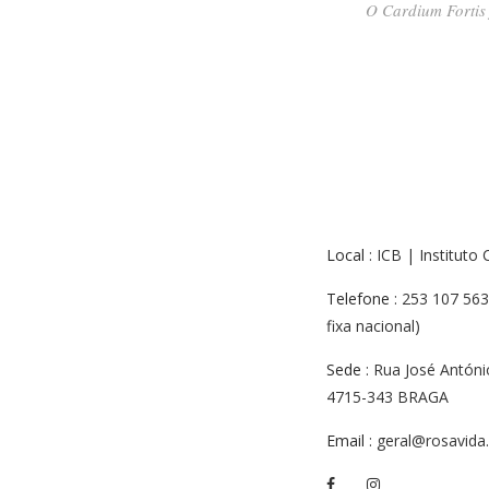
O Cardium Fortis 
Local
: ICB | Instituto
Telefone
: 253 107 563
fixa nacional)
Sede
: Rua José Antóni
4715-343 BRAGA
Email
: geral@rosavida.