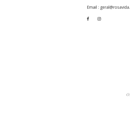
Email
: geral@rosavida.
O