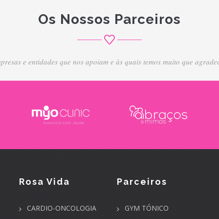
Os Nossos Parceiros
presas e entidades que nos apoiam e às quais temos muito que agradec
Rosa Vida
Parceiros
CARDIO-ONCOLOGIA
GYM TÓNICO