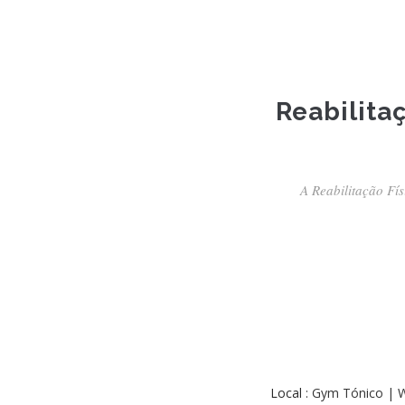
Reabilitaç
A Reabilitação Fís
Local
: Gym Tónico | 