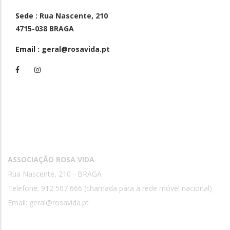
Sede
: Rua Nascente, 210
4715-038 BRAGA
Email
: geral@rosavida.pt
Contactos
ASSOCIAÇÃO ROSA VIDA
Rua Nascente, 210 - BRAGA
Telefone: 912 507 666 (chamada para a rede móvel nacional)
Email:
geral@rosavida.pt