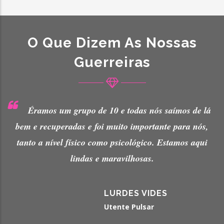
O Que Dizem As Nossas
Guerreiras
 saímos de lá
É importante porque eles estão sempre p
nte para nós,
nossa vida e todas as atividades que a Rosa
 Estamos aqui
no fundo só nos vai ajudar na reabilitação
cancro da mama.
ES
MARGARIDA GREG
Utente